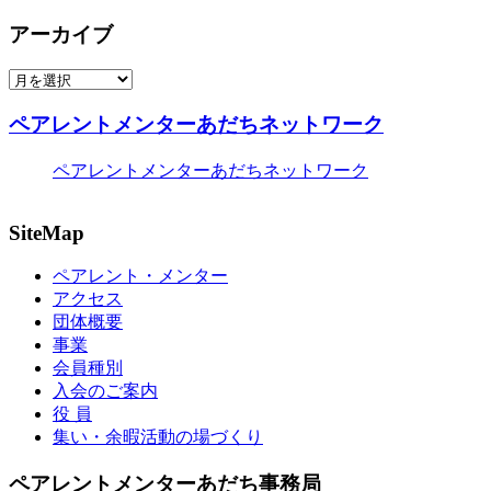
アーカイブ
ア
ー
ペアレントメンターあだちネットワーク
カ
イ
ペアレントメンターあだちネットワーク
ブ
SiteMap
ペアレント・メンター
アクセス
団体概要
事業
会員種別
入会のご案内
役 員
集い・余暇活動の場づくり
ペアレントメンターあだち事務局