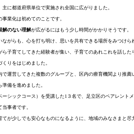
、主に都道府県単位で実施され全国に広がりました。
の事業化は初めてのことです。
誤解の
ない理解
が広がるにはもう少し時間がかかりそうです。
いながらも、心を打ち明け、思いを共有できる場所をみつけら
がら子育てしてきた経験者が集い、子育てのあれこれを話した
づくりをはじめました。
内で運
営してきた複数のグループと、
区内の療育機関より推薦
ら準備
を進めました。
ベーシックコース）を受講した
1３名で、足立区のペアレント
て当事者です。
育てが少しでも安心なものになるように、
地域のみなさまと尽