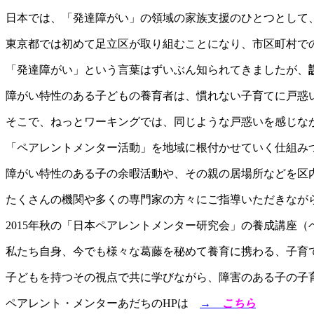
日本では、「発達障がい」の領域の家族支
援のひとつとして
東京都では初めて足立区が取り組むことになり、
市区町村で
「発達障がい」という言葉はずいぶん知られてきましたが、
障がい特性のある子どもの養育者は、慣れない
子育てに戸惑
そこで、ねっとワーキングでは、同じような戸惑いを感じな
「ペアレントメンター活動」を地域に根付かせていく仕組み
障がい特性のある子の余暇活動や、その親の居場所などを区
たくさんの機関や多くの専門家の方々にご指導いただきなが
2015年秋の「日本ペアレントメンター研究会」
の養成講座（
私たち自身、
今でも様々な葛藤を秘めて養育に携わる、子育
子どもを持つその視点で共に学びながら、
障害のある子の子
ペアレント・メンターあだちのHPは
→
こちら