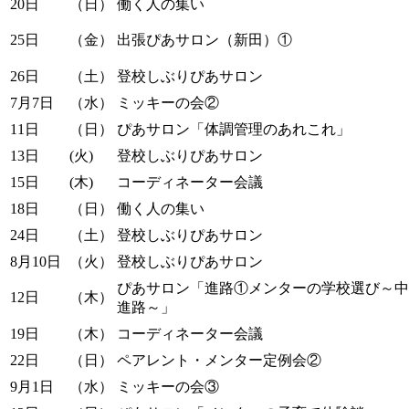
20日
（日）
働く人の集い
25日
（金）
出張ぴあサロン（新田）①
26日
（土）
登校しぶりぴあサロン
7月7日
（水）
ミッキーの会②
11日
（日）
ぴあサロン「体調管理のあれこれ」
13日
(火)
登校しぶりぴあサロン
15日
(木)
コーディネーター会議
18日
（日）
働く人の集い
24日
（土）
登校しぶりぴあサロン
8月10日
（火）
登校しぶりぴあサロン
ぴあサロン「進路①メンターの学校選び～中
12日
（木）
進路～」
19日
（木）
コーディネーター会議
22日
（日）
ペアレント・メンター定例会②
9月1日
（水）
ミッキーの会③