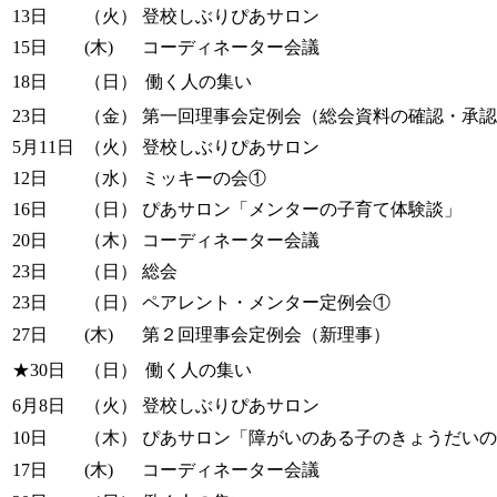
13日
（火）
登校しぶりぴあサロン
15日
(木)
コーディネーター会議
18日
（日）
働く人の集い
23日
（金）
第一回理事会定例会（総会資料の確認・承認
5月11日
（火）
登校しぶりぴあサロン
12日
（水）
ミッキーの会①
16日
（日）
ぴあサロン「メンターの子育て体験談」
20日
（木）
コーディネーター会議
23日
（日）
総会
23日
（日）
ペアレント・メンター定例会①
27日
(木)
第２回理事会定例会（新理事）
★30日
（日）
働く人の集い
6月8日
（火）
登校しぶりぴあサロン
10日
（木）
ぴあサロン「障がいのある子のきょうだいの
17日
(木)
コーディネーター会議