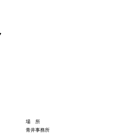
ク
場 所
青井事務所