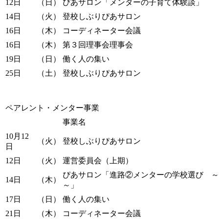
12日
（日）
ぴあサロン「メンターの子育て体験談」
14日
（火）
登校しぶりぴあサロン
16日
（木）
コーディネーター会議
16日
（木）
第３回理事会理事会
19日
（日）
働く人の集い
25日
（土）
登校しぶりぴあサロン
ペアレント・メンター事業
事業名
10月12
（火）
登校しぶりぴあサロン
日
12日
（火）
運営委員会（上期）
ぴあサロン「進路②メンターの学校選び ～
14日
（木）
～」
17日
（日）
働く人の集い
21日
（木）
コーディネーター会議