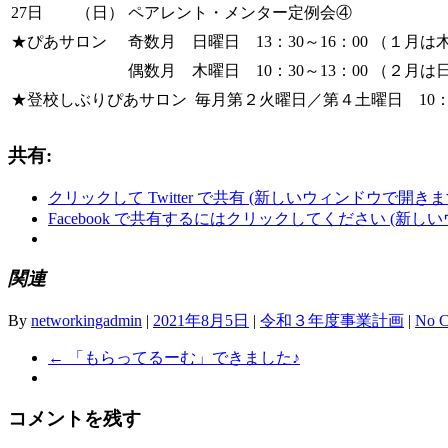
27日
（日）
ペアレント・メンター定例会④
★ぴあサロン
奇数月 日曜日 13：30～16：00 （１月は木
偶数月 木曜日 10：30～13：00 （２月は日
★登校しぶりぴあサロン 毎月第２火曜日／第４土曜日 10：30
共有:
クリックして Twitter で共有 (新しいウィンドウで開きま
Facebook で共有するにはクリックしてください (新し
関連
By
networkingadmin
|
2021年8月5日
|
令和３年度事業計画
|
No 
←
「もらってるーむ」できました♪
コメントを残す