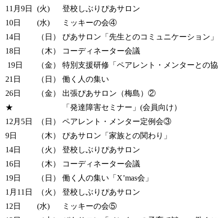
11月9日
(火)
登校しぶりぴあサロン
10日
(水)
ミッキーの会④
14日
（日）
ぴあサロン「先生とのコミュニケーション」
18日
（木）
コーディネーター会議
19日
（金）
特別支援研修「ペアレント・メンターとの協
21日
（日）
働く人の集い
26日
（金）
出張ぴあサロン（梅島）②
★
「発達障害セミナー」(会員向け）
12月5日
（日）
ペアレント・メンター定例会③
9日
（木）
ぴあサロン「家族との関わり」
14日
（火）
登校しぶりぴあサロン
16日
（木）
コーディネーター会議
19日
（日）
働く人の集い「X’mas会」
1月11日
（火）
登校しぶりぴあサロン
12日
(水)
ミッキーの会⑤